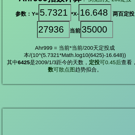
参数：Y=
*X-
两百定投
当前
Ahr999 = 当前*当前/200天定投成
本/(10^(5.7321*Math.log10(
6425
)-16.648))
其中
6425
是2009/1/3距今的天数，
定投
可0.45后
查看
数
可散点图
趋势拟合。