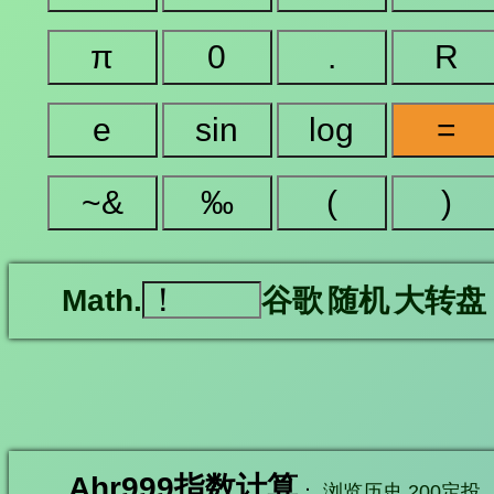
Math.
谷歌
随机
大
转
盘
Ahr999指数计算
：
浏览历史
200定投